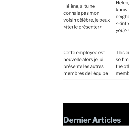
Helen,
Hélène, si tu ne
know 
connais pas mon
neighb
voisin célèbre, je peux
<<intr
<(te) le présenter>
you)>>
Cette employée est
This 
nouvelle alors je lui
so I’m
présente les autres
the o
membres de l’équipe
membe
Dernier Articles