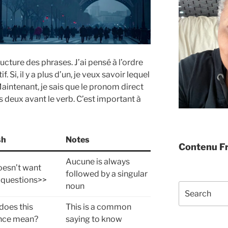
ucture des phrases. J’ai pensé à l’ordre
 Si, il y a plus d’un, je veux savoir lequel
Maintenant, je sais que le pronom direct
s deux avant le verb. C’est important à
sh
Notes
Contenu Fr
Aucune is always
oesn’t want
followed by a singular
 questions>>
noun
Search
does this
This is a common
nce mean?
saying to know