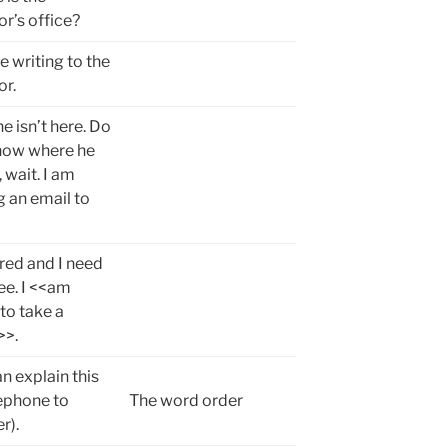
or’s office?
e writing to the
or.
e isn’t here. Do
now where he
, wait. I am
g an email to
ired and I need
ee. I <<am
to take a
>>.
n explain this
ephone to
The word order
r).