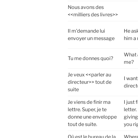
Nous avons des
<<milliers des livres>>
Il m’demande lui
He as
envoyer un message
him a
What 
Tu me donnes quoi?
me?
Je veux <<parler au
I want
directeur>> tout de
direct
suite
Je viens de finir ma
I just
lettre. Super, je te
letter
donne une enveloppe
giving
tout de suite.
you r
Où est le bureau de la
Where 