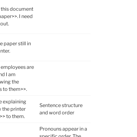
t this document
aper>>. I need
tout.
e paper still in
inter.
 employees are
nd I am
wing the
s to them>>.
e explaining
Sentence structure
the printer
and word order
>> to them.
Pronouns appear in a
specific order. The