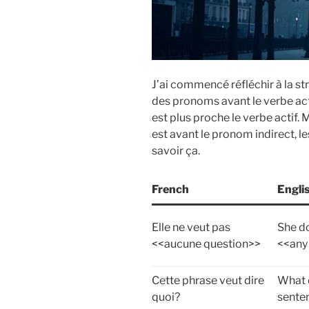
J’ai commencé réfléchir à la str
des pronoms avant le verbe actif.
est plus proche le verbe actif. 
est avant le pronom indirect, le
savoir ça.
French
Engli
Elle ne veut pas
She d
<<aucune question>>
<<any
Cette phrase veut dire
What 
quoi?
sente