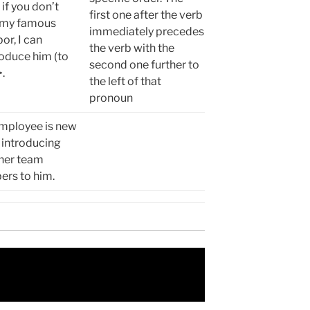
 if you don’t
first one after the verb
my famous
immediately precedes
or, I can
the verb with the
oduce him (to
second one further to
.
the left of that
pronoun
employee is new
 introducing
ther team
rs to him.