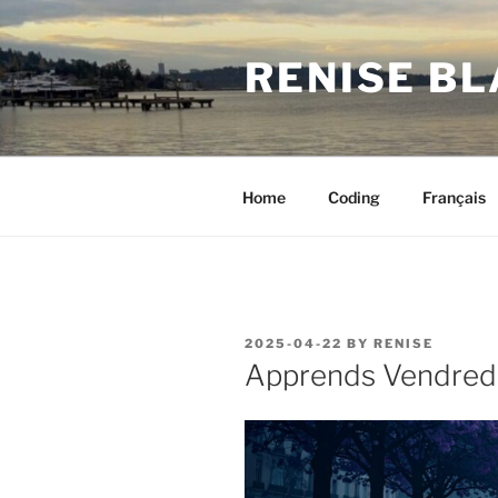
Skip
to
RENISE B
content
Home
Coding
Français
POSTED
2025-04-22
BY
RENISE
ON
Apprends Vendred