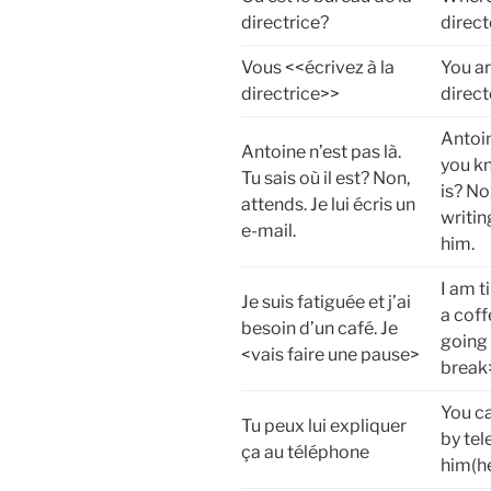
directrice?
direct
Vous <<écrivez à la
You ar
directrice>>
direct
Antoin
Antoine n’est pas là.
you k
Tu sais où il est? Non,
is? No
attends. Je lui écris un
writin
e-mail.
him.
I am t
Je suis fatiguée et j’ai
a coff
besoin d’un café. Je
going 
<vais faire une pause>
break
You ca
Tu peux lui expliquer
by tel
ça au téléphone
him(he