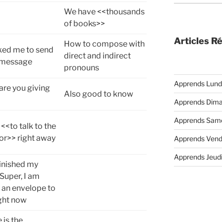
We have <<thousands
of books>>
Articles R
How to compose with
ked me to send
direct and indirect
 message
pronouns
Apprends Lund
are you giving
Also good to know
Apprends Dim
Apprends Sam
 <<to talk to the
or>> right away
Apprends Vend
Apprends Jeud
 finished my
. Super, I am
 an envelope to
ight now
is the