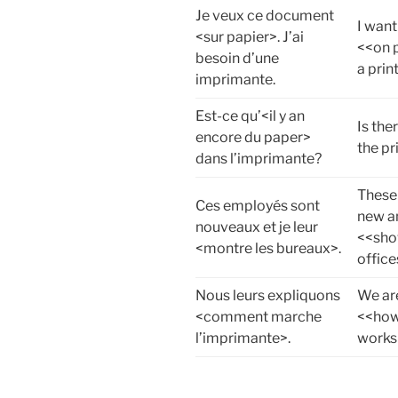
Je veux ce document
I wan
<sur papier>. J’ai
<<on p
besoin d’une
a prin
imprimante.
Est-ce qu’<il y an
Is ther
encore du paper>
the pr
dans l’imprimante?
These
Ces employés sont
new a
nouveaux et je leur
<<sho
<montre les bureaux>.
office
Nous leurs expliquons
We ar
<comment marche
<<how 
l’imprimante>.
works