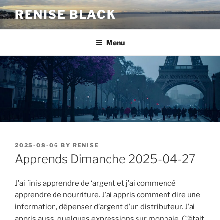
Skip
RENISE BLACK
to
content
Menu
POSTED
2025-08-06
BY
RENISE
ON
Apprends Dimanche 2025-04-27
J’ai finis apprendre de ‘argent et j’ai commencé
apprendre de nourriture. J’ai appris comment dire une
information, dépenser d’argent d’un distributeur. J’ai
appris aussi quelques expressions sur monnaie. C’était