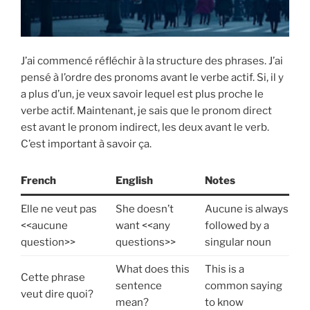
J’ai commencé réfléchir à la structure des phrases. J’ai
pensé à l’ordre des pronoms avant le verbe actif. Si, il y
a plus d’un, je veux savoir lequel est plus proche le
verbe actif. Maintenant, je sais que le pronom direct
est avant le pronom indirect, les deux avant le verb.
C’est important à savoir ça.
French
English
Notes
Elle ne veut pas
She doesn’t
Aucune is always
<<aucune
want <<any
followed by a
question>>
questions>>
singular noun
What does this
This is a
Cette phrase
sentence
common saying
veut dire quoi?
mean?
to know