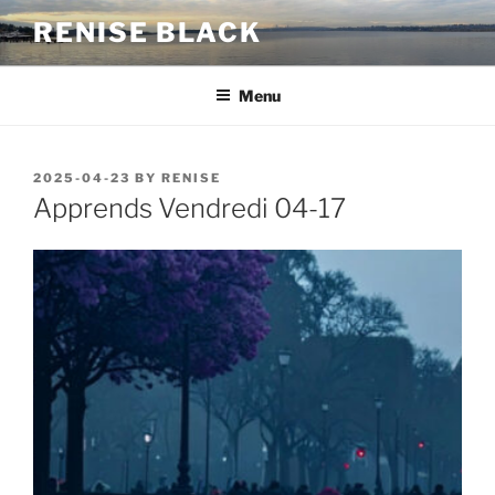
Skip
RENISE BLACK
to
content
Menu
POSTED
2025-04-23
BY
RENISE
ON
Apprends Vendredi 04-17