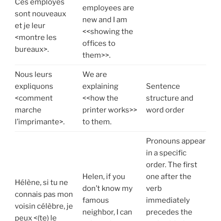
Ces employés
employees are
sont nouveaux
new and I am
et je leur
<<showing the
<montre les
offices to
bureaux>.
them>>.
Nous leurs
We are
expliquons
explaining
Sentence
<comment
<<how the
structure and
marche
printer works>>
word order
l’imprimante>.
to them.
Pronouns appear
in a specific
order. The first
Helen, if you
one after the
Hélène, si tu ne
don’t know my
verb
connais pas mon
famous
immediately
voisin célèbre, je
neighbor, I can
precedes the
peux <(te) le