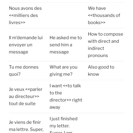
Nous avons des
We have
<<milliers des
<<thousands of
livres>>
books>>
How to compose
Il m’demande lui
He asked me to
with direct and
envoyer un
send him a
indirect
message
message
pronouns
Tu me donnes
What are you
Also good to
quoi?
giving me?
know
I want <<to talk
Je veux <<parler
to the
au directeur>>
director>> right
tout de suite
away
I just finished
Je viens de finir
my letter.
ma lettre. Super,