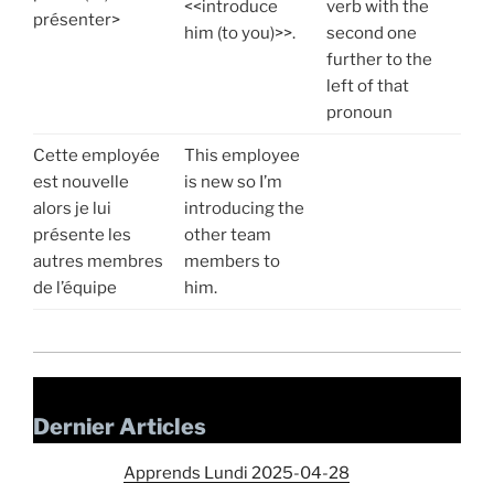
<<introduce
verb with the
présenter>
him (to you)>>.
second one
further to the
left of that
pronoun
Cette employée
This employee
est nouvelle
is new so I’m
alors je lui
introducing the
présente les
other team
autres membres
members to
de l’équipe
him.
Dernier Articles
Apprends Lundi 2025-04-28