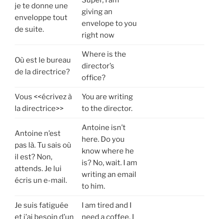
Super, I am
je te donne une
giving an
enveloppe tout
envelope to you
de suite.
right now
Where is the
Où est le bureau
director’s
de la directrice?
office?
Vous <<écrivez à
You are writing
la directrice>>
to the director.
Antoine isn’t
Antoine n’est
here. Do you
pas là. Tu sais où
know where he
il est? Non,
is? No, wait. I am
attends. Je lui
writing an email
écris un e-mail.
to him.
Je suis fatiguée
I am tired and I
et j’ai besoin d’un
need a coffee. I