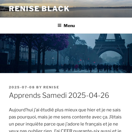
Skip
RENISE BLACK
to
content
Menu
POSTED
2025-07-08
BY
RENISE
ON
Apprends Samedi 2025-04-26
Aujourd’hui j’ai étudié plus mieux que hier et je ne sais
pas pourquoi, mais je me sens contente avec ça. J’étais
un peur inquiète parce que j’adore le français et je ne
veux pas oublier rien. J’ai CEFR quarante-six aussi et je