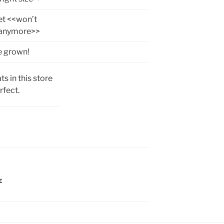
et <<won’t
anymore>>
e grown!
ts in this store
rfect.
E