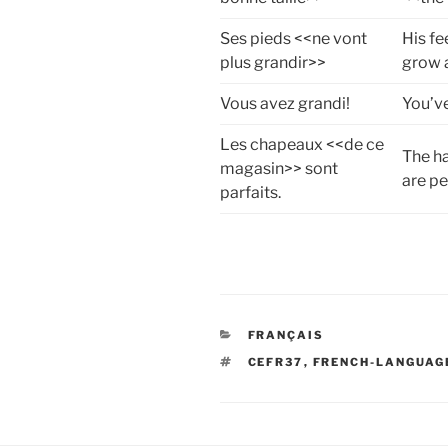
Ses pieds <<ne vont
His fe
plus grandir>>
grow 
Vous avez grandi!
You’v
Les chapeaux <<de ce
The ha
magasin>> sont
are pe
parfaits.
CATEGORIES
FRANÇAIS
TAGS
CEFR37
,
FRENCH-LANGUAG