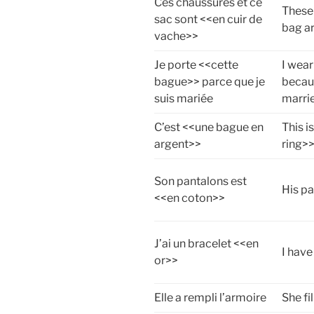
Ces chaussures et ce
These 
sac sont <<en cuir de
bag ar
vache>>
Je porte <<cette
I wear
bague>> parce que je
becau
suis mariée
marri
C’est <<une bague en
This i
argent>>
ring>
Son pantalons est
His pa
<<en coton>>
J’ai un bracelet <<en
I have
or>>
Elle a rempli l’armoire
She fi