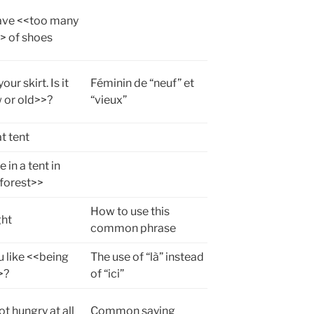
ave <<too many
> of shoes
your skirt. Is it
Féminin de “neuf” et
 or old>>?
“vieux”
t tent
e in a tent in
 forest>>
How to use this
ght
common phrase
 like <<being
The use of “là” instead
>?
of “ici”
ot hungry at all
Common saying