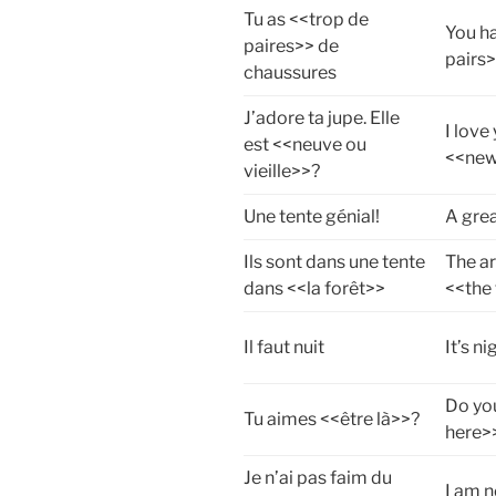
Tu as <<trop de
You h
paires>> de
pairs>
chaussures
J’adore ta jupe. Elle
I love 
est <<neuve ou
<<new
vieille>>?
Une tente génial!
A grea
Ils sont dans une tente
The ar
dans <<la forêt>>
<<the
Il faut nuit
It’s ni
Do you
Tu aimes <<être là>>?
here>
Je n’ai pas faim du
I am n