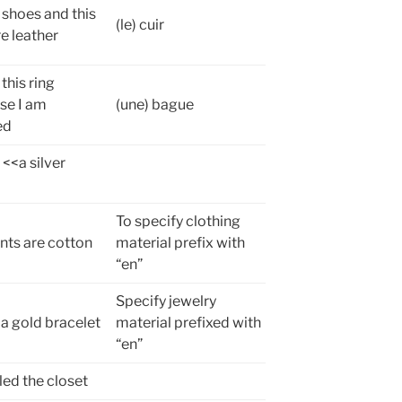
shoes and this
(le) cuir
e leather
 this ring
se I am
(une) bague
ed
s <<a silver
>
To specify clothing
nts are cotton
material prefix with
“en”
Specify jewelry
 a gold bracelet
material prefixed with
“en”
lled the closet