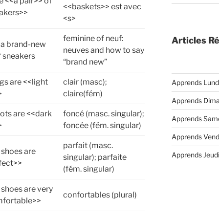
e <<a pair>> of
<<baskets>> est avec
akers>>
<s>
feminine of neuf:
Articles R
e a brand-new
neuves and how to say
f sneakers
“brand new”
s are <<light
clair (masc);
Apprends Lund
>
claire(fém)
Apprends Dim
ots are <<dark
foncé (masc. singular);
Apprends Sam
>
foncée (fém. singular)
Apprends Vend
parfait (masc.
 shoes are
Apprends Jeud
singular); parfaite
fect>>
(fém. singular)
 shoes are very
confortables (plural)
fortable>>