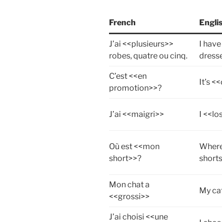
French
Engli
J’ai <<plusieurs>>
I have
robes, quatre ou cinq.
dresse
C’est <<en
It’s <
promotion>>?
J’ai <<maigri>>
I <<lo
Où est <<mon
Where
short>>?
short
Mon chat a
My ca
<<grossi>>
J’ai choisi <<une