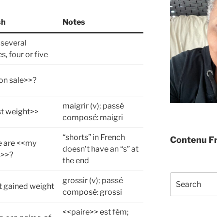
sh
Notes
 several
s, four or five
<on sale>>?
maigrir (v); passé
st weight>>
composé: maigri
“shorts” in French
Contenu Fr
 are <<my
doesn’t have an “s” at
s>>?
the end
Search
grossir (v); passé
t gained weight
composé: grossi
<<paire>> est fém;