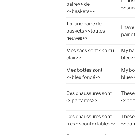
I chos
paire>> de
<<sne
<<baskets>>
J’ai une paire de
I hav
baskets <<toutes
pair o
neuves>>
Mes sacs sont <<bleu
My bag
clair>>
bleu>
Mes bottes sont
My bo
<<bleu foncé>>
blue>
Ces chaussures sont
These
<<parfaites>>
<<per
Ces chaussures sont
These
très <<confortables>>
<<com