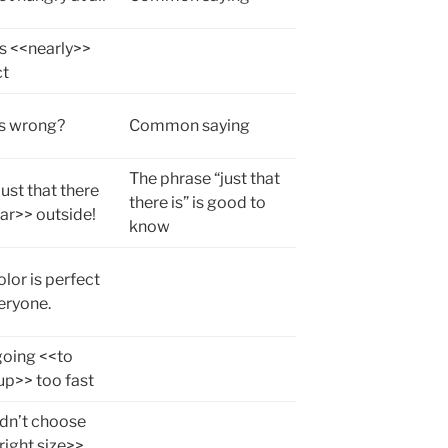
t’s <<nearly>>
ct
s wrong?
Common saying
The phrase “just that
<just that there
there is” is good to
ear>> outside!
know
olor is perfect
eryone.
going <<to
up>> too fast
idn’t choose
right size>>