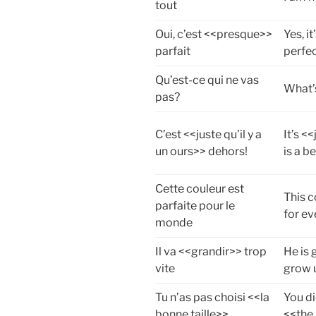
tout
Oui, c’est <<presque>>
Yes, i
parfait
perfe
Qu’est-ce qui ne vas
What’
pas?
C’est <<juste qu’il y a
It’s <
un ours>> dehors!
is a b
Cette couleur est
This c
parfaite pour le
for ev
monde
Il va <<grandir>> trop
He is 
vite
grow 
Tu n’as pas choisi <<la
You d
bonne taille>>
<<the 