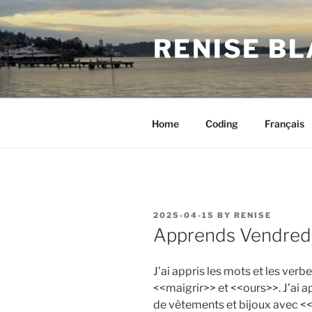
Skip
to
RENISE B
content
Home
Coding
Français
POSTED
2025-04-15
BY
RENISE
ON
Apprends Vendredi
J’ai appris les mots et les ver
<<maigrir>> et <<ours>>. J’ai 
de vêtements et bijoux avec <