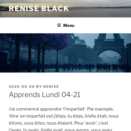
Skip
RENISE BLACK
to
content
Menu
POSTED
2025-05-06
BY
RENISE
ON
Apprends Lundi 04-21
J’ai commencé apprendre ‘l’imparfait’. Par exemple,
‘être’ en imparfait est j’étais, tu étais, il/elle était, nous
étions, vous étiez, nous étaient. Pour ‘avoir’, c’est
j’avais, tu avais, il/elle avait, nous avions, vous aviez,