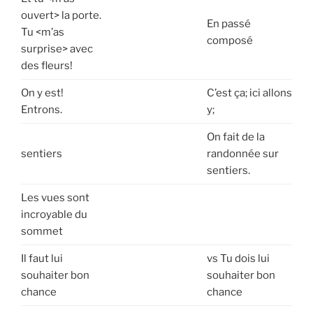
ouvert> la porte.
En passé
Tu <m’as
composé
surprise> avec
des fleurs!
On y est!
C’est ça; ici allons
Entrons.
y;
On fait de la
sentiers
randonnée sur
sentiers.
Les vues sont
incroyable du
sommet
Il faut lui
vs Tu dois lui
souhaiter bon
souhaiter bon
chance
chance