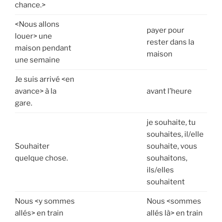
chance.>
<Nous allons
payer pour
louer> une
rester dans la
maison pendant
maison
une semaine
Je suis arrivé <en
avance> à la
avant l’heure
gare.
je souhaite, tu
souhaites, il/elle
Souhaiter
souhaite, vous
quelque chose.
souhaitons,
ils/elles
souhaitent
Nous <y sommes
Nous <sommes
allés> en train
allés là> en train