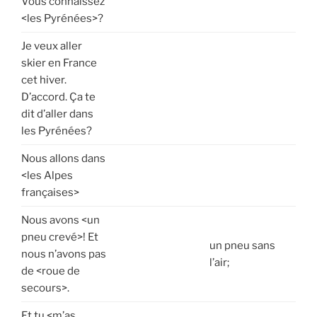
Vous connaissez
<les Pyrénées>?
Je veux aller
skier en France
cet hiver.
D’accord. Ça te
dit d’aller dans
les Pyrénées?
Nous allons dans
<les Alpes
françaises>
Nous avons <un
pneu crevé>! Et
un pneu sans
nous n’avons pas
l’air;
de <roue de
secours>.
Et tu <m’as