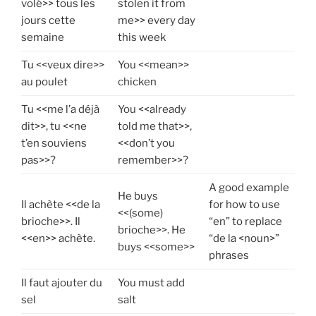
volé>> tous les
stolen it from
jours cette
me>> every day
semaine
this week
Tu <<veux dire>>
You <<mean>>
au poulet
chicken
Tu <<me l’a déjà
You <<already
dit>>, tu <<ne
told me that>>,
t’en souviens
<<don’t you
pas>>?
remember>>?
A good example
He buys
Il achète <<de la
for how to use
<<(some)
brioche>>. Il
“en” to replace
brioche>>. He
<<en>> achète.
“de la <noun>”
buys <<some>>
phrases
Il faut ajouter du
You must add
sel
salt