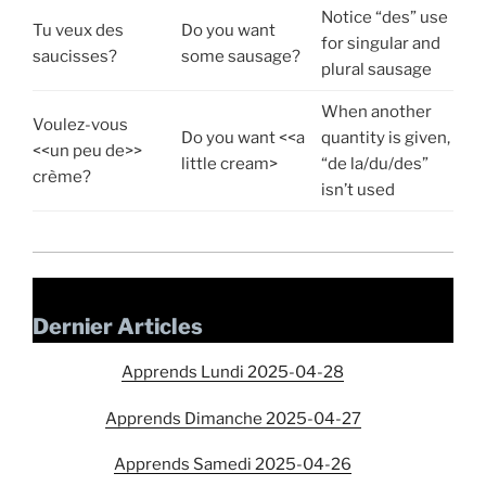
Notice “des” use
Tu veux des
Do you want
for singular and
saucisses?
some sausage?
plural sausage
When another
Voulez-vous
Do you want <<a
quantity is given,
<<un peu de>>
little cream>
“de la/du/des”
crème?
isn’t used
Dernier Articles
Apprends Lundi 2025-04-28
Apprends Dimanche 2025-04-27
Apprends Samedi 2025-04-26