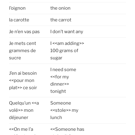
l’oignon
the onion
la carotte
the carrot
Je n’en vas pas
I don’t want any
Je mets cent
I <<am adding>>
grammes de
100 grams of
sucre
sugar
I need some
J’en ai besoin
<<for my
<<pour mon
dinner>>
plat>> ce soir
tonight
Quelqu’un <<a
Someone
volé>> mon
<<stole>> my
déjeuner
lunch
<<On me l’a
<<Someone has