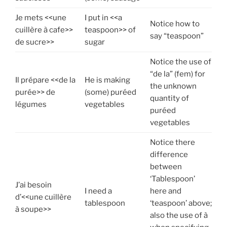
Je mets <<une
I put in <<a
Notice how to
cuillère à cafe>>
teaspoon>> of
say “teaspoon”
de sucre>>
sugar
Notice the use of
“de la” (fem) for
Il prépare <<de la
He is making
the unknown
purée>> de
(some) puréed
quantity of
légumes
vegetables
puréed
vegetables
Notice there
difference
between
‘Tablespoon’
J’ai besoin
I need a
here and
d’<<une cuillère
tablespoon
‘teaspoon’ above;
à soupe>>
also the use of à