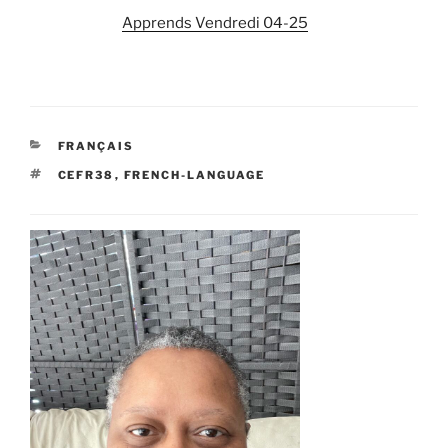
Apprends Vendredi 04-25
CATEGORIES
FRANÇAIS
TAGS
CEFR38
,
FRENCH-LANGUAGE