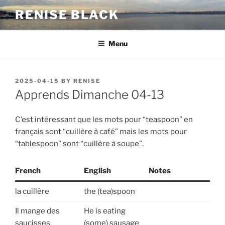
Skip
RENISE BLACK
to
content
Menu
POSTED
2025-04-15
BY
RENISE
ON
Apprends Dimanche 04-13
C’est intéressant que les mots pour “teaspoon” en
français sont “cuillère à café” mais les mots pour
“tablespoon” sont “cuillère à soupe”.
French
English
Notes
la cuillère
the (tea)spoon
Il mange des
He is eating
saucisses
(some) sausage