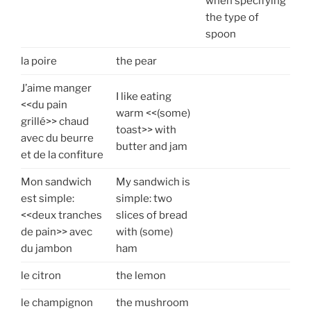
when specifying
the type of
spoon
la poire
the pear
J’aime manger
I like eating
<<du pain
warm <<(some)
grillé>> chaud
toast>> with
avec du beurre
butter and jam
et de la confiture
Mon sandwich
My sandwich is
est simple:
simple: two
<<deux tranches
slices of bread
de pain>> avec
with (some)
du jambon
ham
le citron
the lemon
le champignon
the mushroom